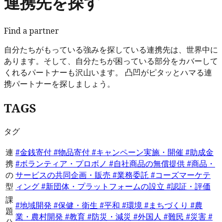
連携先を探す
Find a partner
自分たちがもっている強みを探している連携先は、世界中に
あります。そして、自分たちが困っている部分をカバーして
くれるパートナーも沢山います。 凸凹がピタッとハマる連
携パートナーを探しましょう。
TAGS
タグ
連
#金銭寄付
#物品寄付
#キャンペーン実施・開催
#助成金
携
#ボランティア・プロボノ
#自社商品の無償提供
#商品・
の
サービスの共同企画・販売
#業務委託
#コーズマーケテ
型
ィング
#新団体・プラットフォームの設立
#認証・評価
課
#地域開発
#保健・衛生
#平和
#環境
#まちづくり
#農
題
業・農村開発
#教育
#防災・減災
#外国人
#難民
#災害
#