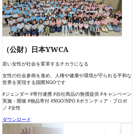
（公財）日本YWCA
若い⼥性が社会を変⾰するチカラになる
女性の社会参画を進め、人権や健康や環境が守られる平和な
世界を実現する国際NGOです
#ジェンダー
#寄付連携
#自社商品の無償提供
#キャンペーン
実施・開催
#物品寄付
#NGO/NPO
#ボランティア・プロボ
ノ
#女性
ダウンロード