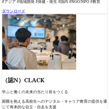
#アジア
#地域開発
#保健・衛生
#国内
#NGO/NPO
#教育
ダウンロード
（認N）CLACK
学ぶと働くの未来の当たり前をつくる
困難を抱える⾼校⽣へのデジタル・キャリア教育の提供を通
じて将来的な自立・自走を支援