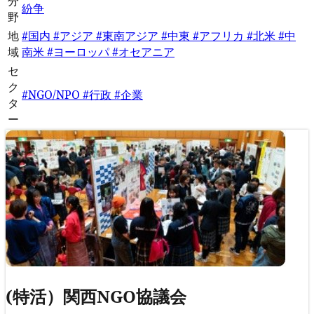
分
紛争
野
地
#国内
#アジア
#東南アジア
#中東
#アフリカ
#北米
#中
域
南米
#ヨーロッパ
#オセアニア
セ
ク
#NGO/NPO
#行政
#企業
タ
ー
(特活）関西NGO協議会